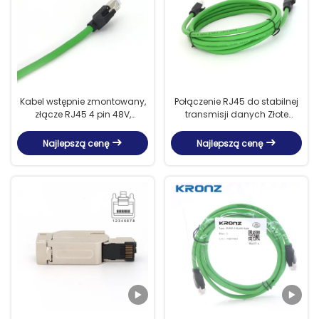
Kabel wstępnie zmontowany,
Połączenie RJ45 do stabilnej
złącze RJ45 4 pin 48V,
transmisji danych Złote
bezpośredni Ethernet osłonięty
pokrycie głowicy kryształowej
RJ45
Najlepszą cenę
Najlepszą cenę