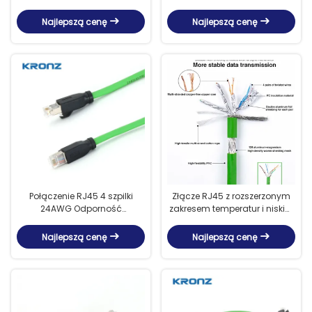
Stopień zanieczyszczenia 3
Najlepszą cenę
Najlepszą cenę
Połączenie RJ45 4 szpilki
Złącze RJ45 z rozszerzonym
24AWG Odporność
zakresem temperatur i niskim
kontaktowa 48V
odpornością na kontakt
Dostosowana długość kabla
Najlepszą cenę
Najlepszą cenę