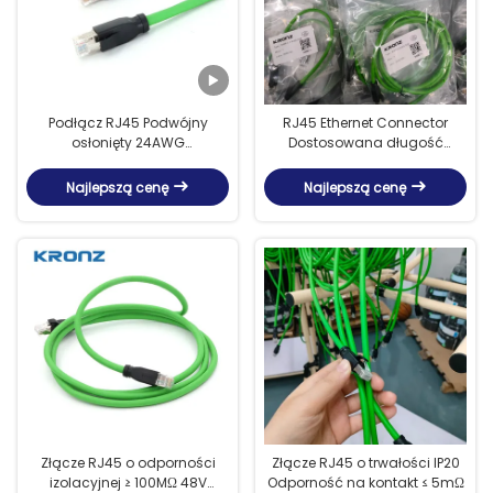
Podłącz RJ45 Podwójny
RJ45 Ethernet Connector
osłonięty 24AWG
Dostosowana długość
wodoodporny IP20 Podłącz
Modular Plug PA Czarny
Ethernet RJ45
nośnik kontaktowy
Najlepszą cenę
Najlepszą cenę
Złącze RJ45 o odporności
Złącze RJ45 o trwałości IP20
izolacyjnej ≥ 100MΩ 48V
Odporność na kontakt ≤ 5mΩ