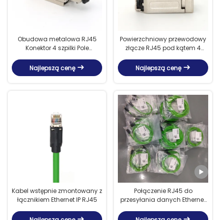
Obudowa metalowa RJ45
Powierzchniowy przewodowy
Konektor 4 szpilki Pole
złącze RJ45 pod kątem 4
przewodowe
szpilki
Najlepszą cenę
Najlepszą cenę
Kabel wstępnie zmontowany z
Połączenie RJ45 do
łącznikiem Ethernet IP RJ45
przesyłania danych Ethernet
4 pin Cat5e z 15-metrowym
zielonym kablem
Najlepszą cenę
Najlepszą cenę