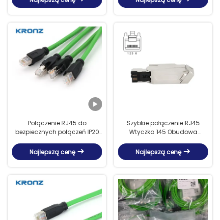
Połączenie RJ45 do
Szybkie połączenie RJ45
bezpiecznych połączeń IP20
Wtyczka 145 Obudowa
chroniony kabel Ethernet TPU
metalowa 4Pin 100MBit/S
Cat6A
Najlepszą cenę
Najlepszą cenę