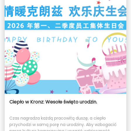
Ciepło w Kronz: Wesołe święto urodzin.
Czas nagradza każdą pracowitą duszę, a ciepło
przychodzi w samą porę na urodziny. Aby wzbogacić