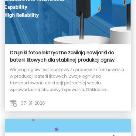
Czujniki fotoelektryczne zasilają nawijarki do
baterii litowych dla stabilnej produkcji ogniw
Winding ogniw jest kluczowym procesem formowania
w produkcji baterii litowych. Zwoje ogniw są
transportowane do stacji pośredniej w celu
wprowadzenia obudowy i spawania. Dokładne
pozycjonowanie ogniw bezpośrednio determinuje
jakość kolejnych etapów montażu i spawania. Czujniki
07-31-2026
fotoelektryczne ...