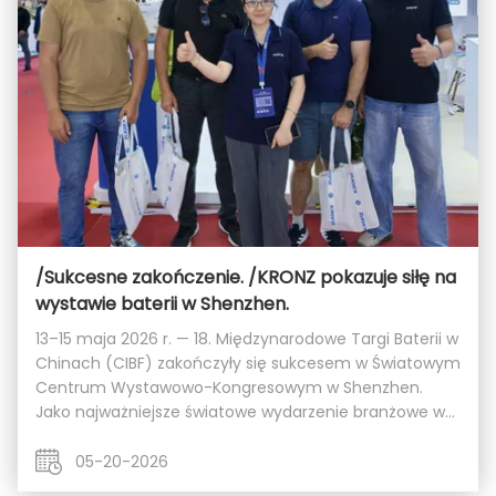
/Sukcesne zakończenie. /KRONZ pokazuje siłę na
wystawie baterii w Shenzhen.
13–15 maja 2026 r. — 18. Międzynarodowe Targi Baterii w
Chinach (CIBF) zakończyły się sukcesem w Światowym
Centrum Wystawowo-Kongresowym w Shenzhen.
Jako najważniejsze światowe wydarzenie branżowe w
sektorze nowej energii akumulatorów litowych,
wystawa zgromadziła liczne elity branżowe z kraju i ...
05-20-2026