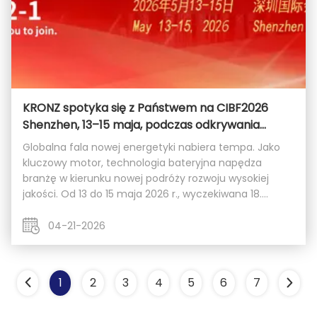
KRONZ spotyka się z Państwem na CIBF2026
Shenzhen, 13–15 maja, podczas odkrywania
przyszłości inteligentnej produkcji nowej energii
Globalna fala nowej energetyki nabiera tempa. Jako
kluczowy motor, technologia bateryjna napędza
branżę w kierunku nowej podróży rozwoju wysokiej
jakości. Od 13 do 15 maja 2026 r., wyczekiwana 18.
Międzynarodowa Konferencja i Wystawa Technologii
Bateryjnych (CIBF2026) odbędzie się w Shenzhen
04-21-2026
World ...
1
2
3
4
5
6
7