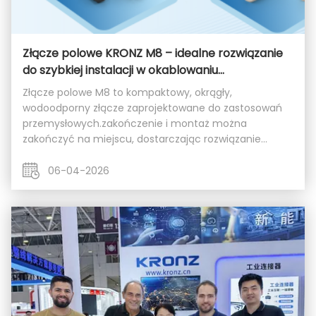
Złącze polowe KRONZ M8 – idealne rozwiązanie
do szybkiej instalacji w okablowaniu
przemysłowym
Złącze polowe M8 to kompaktowy, okrągły,
wodoodporny złącze zaprojektowane do zastosowań
przemysłowych.zakończenie i montaż można
zakończyć na miejscu, dostarczając rozwiązanie
połączenia plug-and-play dla czujników i
miniaturowych siłowników. Trzy kluczowe zalety
06-04-2026
rozwiązywania problemów z podł...