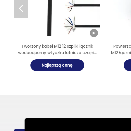

Tworzony kabel M12 12 szpilki łącznik
Powierz
wodoodporny wtyczka lotnicza czujnik
M12 łączn
linii sygnałowej
Najlepszą cenę