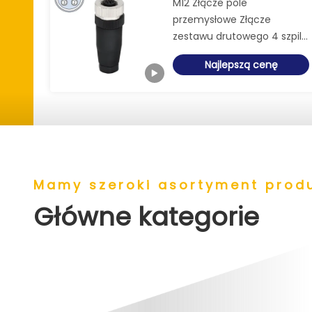
M12 Złącze pole
przemysłowe Złącze
zestawu drutowego 4 szpilki
Kobieta Kod A
Najlepszą cenę
Mamy szeroki asortyment prod
Główne kategorie