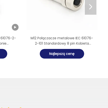

C 61076-2-
M12 Połączacze metalowe IEC 61076-
pnie
2-101 Standardowy 8 pin Kobieta
osty
Połączacz złożony z pola
Najlepszą cenę