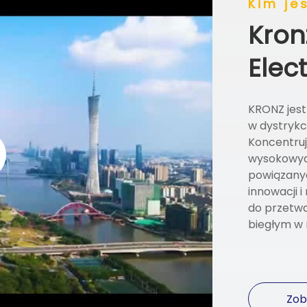
Kim je
Kron
Elect
KRONZ jes
w dystrykc
Koncentruj
wysokowyd
powiązany
innowacji 
do przetw
biegłym w 
Zob