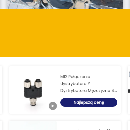
M12 Połączenie
dystrybutora Y
Dystrybutora Mężczyzna 4
Pin Do Kobiety 4 Pin
Najlepszą cenę
Kodujący