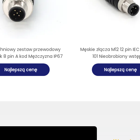
chniowy zestaw przewodowy
Męskie złącza M12 12 pin IE
ik 8 pin A kod Mężczyzna IP67
101 Nieobrobiony wstę
zmontowany kabel pr
Najlepszą cenę
Najlepszą cenę