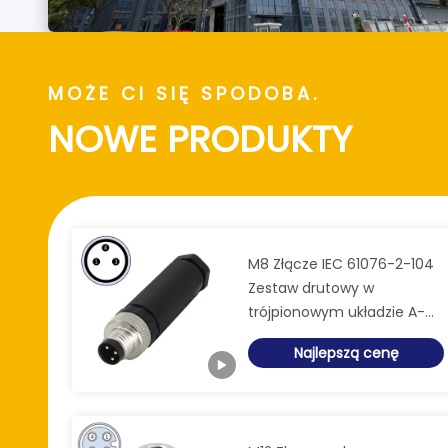
MOŻE CI SIĘ SPODOBA.
NOWE PRODUKTY
M8 Złącze IEC 61076-2-104
Zestaw drutowy w
trójpionowym układzie A-
code Straight IP67 Male
Najlepszą cenę