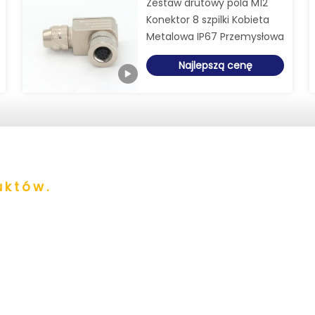
Zestaw drutowy pola M12
Konektor 8 szpilki Kobieta
Metalowa IP67 Przemysłowa
Najlepszą cenę
uktów.