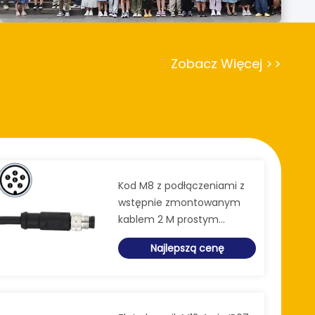
Zobacz Więcej
>
>
Kod M8 z podłączeniami z
wstępnie zmontowanym
kablem 2 M prostym
męskim 6 pinów kod 30V
Najlepszą cenę