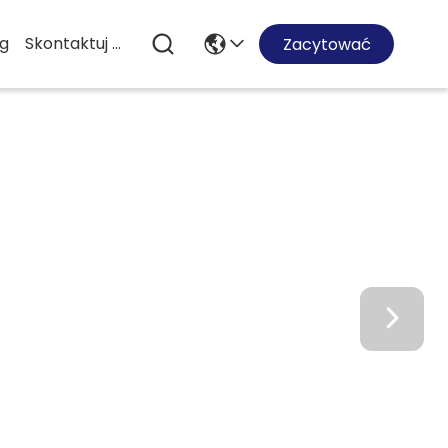
og
Skontaktuj Się Z Nami
Zacytować