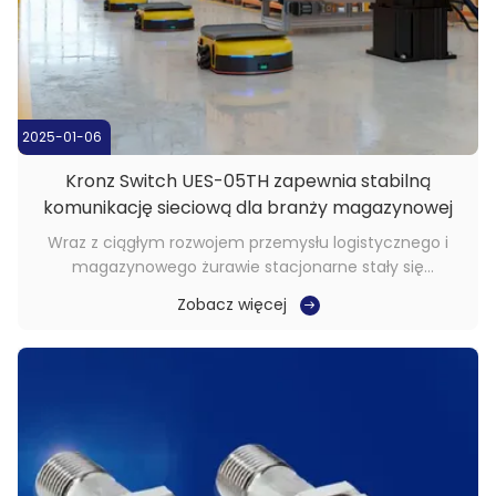
2025-01-06
Kronz Switch UES-05TH zapewnia stabilną
komunikację sieciową dla branży magazynowej
Wraz z ciągłym rozwojem przemysłu logistycznego i
magazynowego żurawie stacjonarne stały się
niezbędnym i ważnym sprzętem.Wyroby stackowe
Zobacz więcej
mogą realizować zautomatyzowane operacje
przywozowe i wywozowe, spełniać różne potrzeby
magazynowe i zwiększać wykorzystanie powierzchni
magazynowej i efektywność ...