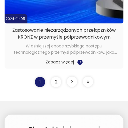
2024-11-05
Zastosowanie niezarządzanych przełączników
KRONZ w przemyśle półprzewodnikowym
W dzisiejszej epoce szybkiego postępu
technologicznego przemysł półprzewodników, jako
jeden z kluczowych przemysłów współczesnego rozwoju
Zobacz więcej
gospodarczego, kwitnie.Sprzęt półprzewodnikowy musi
współdziałać z innymi urządzeniami poprzez sieci, aby
zapewnić płynną produkcjęJako wsparcie przemysłu
1
2
pó...