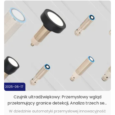
efekt detekcji niestabilny. Nie martw się! Nasz ...
2025-06-17
Czujnik ultradźwiękowy: Przemysłowy wgląd
przełamujący granice detekcji, Analiza trzech serii
precyzyjnych rozwiązań
W dziedzinie automatyki przemysłowej innowacyjność