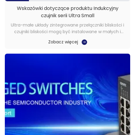
Wskazówki dotyczące produktu Indukcyjny
czujnik serii Ultra Small
Ultra-małe układy zintegrowane przełączniki bliskości i
czujniki bliskości mogą być instalowane w małych i
kompaktowych pomieszczeniach, z prostą instalacją,
Zobacz więcej
wysoką dokładnością pracy, szybką częstotliwością
odpowiedzi,i dobre działanie przeciw zakłóceniomSą
pierwszym wyborem dla urządzeń o wysokiej ...