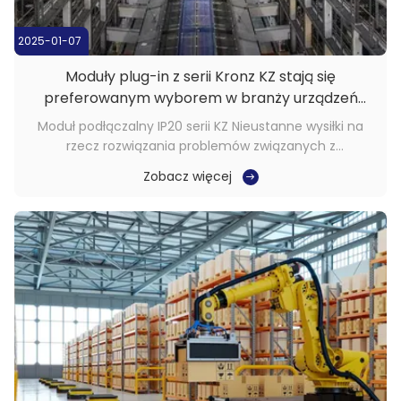
2025-01-07
Moduły plug-in z serii Kronz KZ stają się
preferowanym wyborem w branży urządzeń
parkingowych
Moduł podłączalny IP20 serii KZ Nieustanne wysiłki na
rzecz rozwiązania problemów związanych z
parkowaniem oraz poprawy jakości i wydajności
Zobacz więcej
miejskich miejsc parkingowych. 1. Informacje dotyczące
klienta Główny zespół klientów Kronz jest jednym z
pierwszych, którzy weszli do branży urządzeń ...