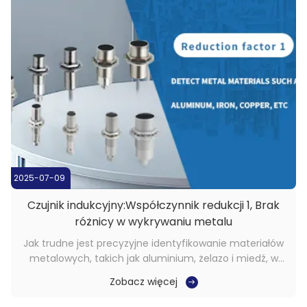
2025-07-09
Czujnik indukcyjny:Współczynnik redukcji 1, Brak
różnicy w wykrywaniu metalu
Jak trudne jest precyzyjne identyfikowanie materiałów
metalowych, takich jak aluminium, żelazo i miedź, w
testach przemysłowych? Znaczące różnice w
Zobacz więcej
właściwościach fizycznych różnych metali często
sprawiają, że sprzęt detekcyjny jest niewystarczający, a