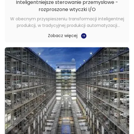
Inteligentniejsze sterowanie przemysłowe -
rozproszone wtyczki I/O
W obecnym przyspieszeniu transformacji inteligentnej
produkcji, w tradycyjnej produkcji automatyzacji
przemysłowej, sterowanie i monitorowanie sprzętem
Zobacz więcej
zazwyczaj przyjmują scentralizowane metody
sterowania.Jednakże, tradycyjne scentralizowane
sterowanie boryka się z problemami, takimi jak
opóźnienie ...