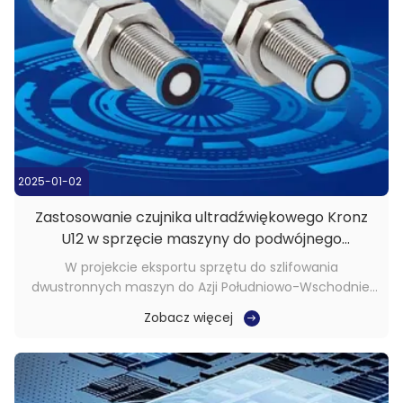
2025-01-02
Zastosowanie czujnika ultradźwiękowego Kronz
U12 w sprzęcie maszyny do podwójnego
szlifowania
W projekcie eksportu sprzętu do szlifowania
dwustronnych maszyn do Azji Południowo-Wschodniej
klient napotkał problem:ze względu na zaangażowanie
Zobacz więcej
wielu źródeł zakłóceń, takich jak silniki i serwo w
urządzeniu, zakłócenia zewnętrzne nie mogły być
całkowicie osłonięte, co spowodowało niestabilną ...