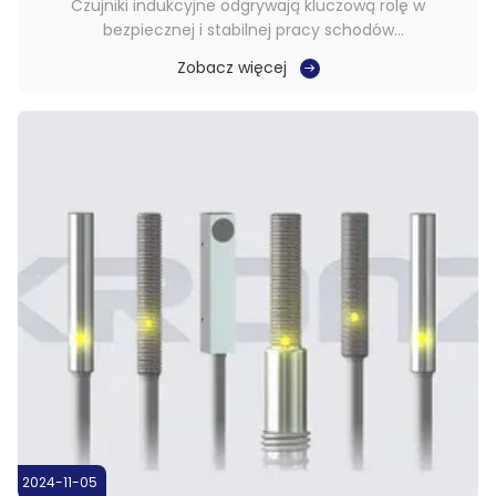
Czujniki indukcyjne odgrywają kluczową rolę w
bezpiecznej i stabilnej pracy schodów
ruchomych.zapewnienie bezpieczeństwa pasażerów i
Zobacz więcej
prawidłowego działania urządzeń poprzez dokładne
wykrywanie różnych kluczowych parametrów. Na
przykład może monitorować sygnał częstotliwości
obrotowej głównego ...
2024-11-05