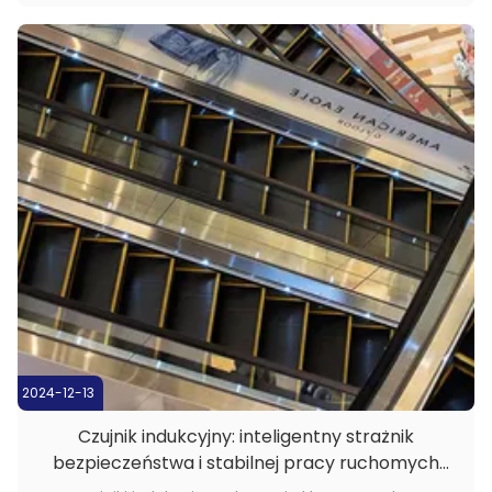
akumulatorów stałychAby zwiększyć wydajność i jakość
produkcji, wybierali Kronz jako swojego partnera i ...
2024-12-13
Czujnik indukcyjny: inteligentny strażnik
bezpieczeństwa i stabilnej pracy ruchomych
schodów ruchomych