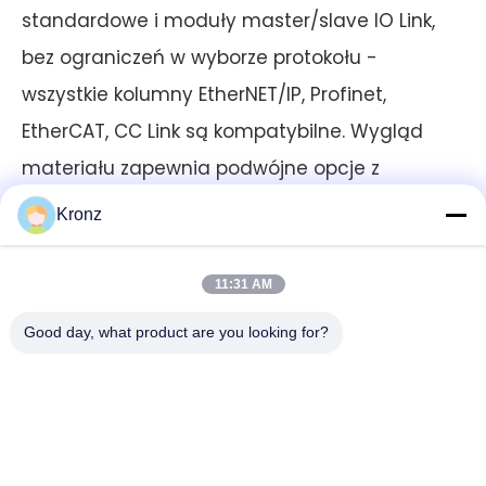
standardowe i moduły master/slave IO Link,
bez ograniczeń w wyborze protokołu -
wszystkie kolumny EtherNET/IP, Profinet,
EtherCAT, CC Link są kompatybilne. Wygląd
materiału zapewnia podwójne opcje z
tworzywa sztucznego i metalu, które można
Kronz
dopasować do różnych wymagań sceny w
zależności od potrzeb, w pełni wzmacniając
11:31 AM
osprzęt robota i różne złożone sceny
Good day, what product are you looking for?
sterowania przemysłowego! W razie potrzeby
dostosuj się do różnych scenariuszy,
umożliwiając ulepszenia inteligencji
sterowania przemysłowego.