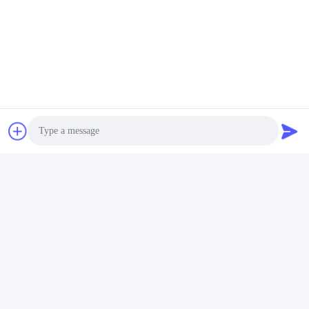
Media społecznościowe
Photo
Video Call
Szybki kontakt
Audio Call
teren
86-020-32981980